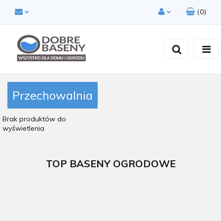
(
0
)
Zaloguj się
Zarejestruj się
Dodaj zgłoszenie
Zgody cookies
Przechowalnia
Brak produktów do
wyświetlenia
TOP BASENY OGRODOWE