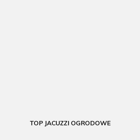
Basen
Basen
ogrodowy
ogrodowy
Basen
stalowy Fidji
stalowy Sicilia
ogrodowy
300x120cm
350x120cm
kompozytowy
GRE
GRE
524 x 386 x 124
5892.00
5869.00
cm GRE
57719.00
TOP JACUZZI OGRODOWE