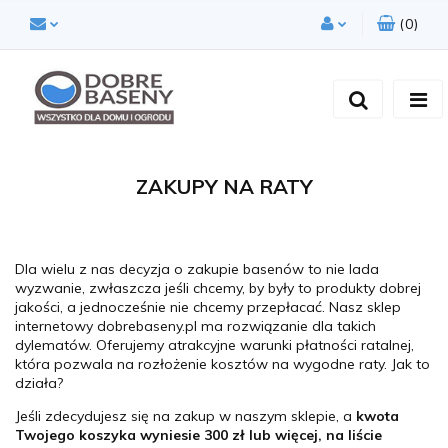
(
0
)
Zaloguj się
Zarejestruj się
Dodaj zgłoszenie
Zgody cookies
ZAKUPY NA RATY
Dla wielu z nas decyzja o zakupie basenów to nie lada
wyzwanie, zwłaszcza jeśli chcemy, by były to produkty dobrej
jakości, a jednocześnie nie chcemy przepłacać. Nasz sklep
internetowy dobrebaseny.pl ma rozwiązanie dla takich
dylematów. Oferujemy atrakcyjne warunki płatności ratalnej,
która pozwala na rozłożenie kosztów na wygodne raty. Jak to
działa?
Jeśli zdecydujesz się na zakup w naszym sklepie, a
kwota
Twojego koszyka wyniesie 300 zł lub więcej, na liście