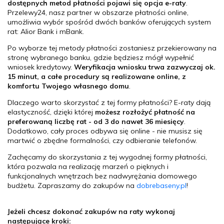
dostępnych metod płatności pojawi się opcja e-raty
.
Przelewy24, nasz partner w obszarze płatności online,
umożliwia wybór spośród dwóch banków oferujących system
rat: Alior Bank i mBank.
Po wyborze tej metody płatności zostaniesz przekierowany na
stronę wybranego banku, gdzie będziesz mógł wypełnić
wniosek kredytowy.
Weryfikacja wniosku trwa zazwyczaj ok.
15 minut, a całe procedury są realizowane online, z
komfortu Twojego własnego domu
.
Dlaczego warto skorzystać z tej formy płatności? E-raty dają
elastyczność, dzięki której
możesz rozłożyć płatność na
preferowaną liczbę rat - od 3 do nawet 36 miesięcy
.
Dodatkowo, cały proces odbywa się online - nie musisz się
martwić o zbędne formalności, czy odbieranie telefonów.
Zachęcamy do skorzystania z tej wygodnej formy płatności,
która pozwala na realizację marzeń o pięknych i
funkcjonalnych wnętrzach bez nadwyrężania domowego
budżetu. Zapraszamy do zakupów na
dobrebaseny.pl
!
Jeżeli chcesz dokonać zakupów na raty wykonaj
następujące kroki: