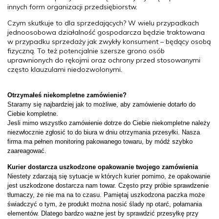
innych form organizacji przedsiębiorstw.
Czym skutkuje to dla sprzedających? W wielu przypadkach
jednoosobowa działalność gospodarcza będzie traktowana
w przypadku sprzedaży jak zwykły konsument – będący osobą
fizyczną. To też potencjalnie szersze grono osób
uprawnionych do rękojmi oraz ochrony przed stosowanymi
często klauzulami niedozwolonymi.
Otrzymałeś niekompletne zamówienie?
Staramy się najbardziej jak to możliwe, aby zamówienie dotarło do
Ciebie kompletne.
Jesli mimo wszystko zamówienie dotrze do Ciebie niekompletne należy
niezwłocznie zgłosić to do biura w dniu otrzymania przesyłki. Nasza
firma ma pełnen monitoring pakowanego towaru, by módź szybko
zaareagować.
Kurier dostarcza uszkodzone opakowanie twojego zamówienia
Niestety zdarzają się sytuacje w których kurier pomimo, że opakowanie
jest uszkodzone dostarcza nam towar. Często przy próbie sprawdzenie
tłumaczy, że nie ma na to czasu. Pamiętaj uszkodzona paczka może
świadczyć o tym, że produkt można nosić ślady np otarć, połamania
elementów. Dlatego bardzo ważne jest by sprawdzić przesyłkę przy