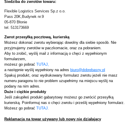
Siedziba do zwrotów towaru:
Flexible Logistics Services Sp.z o.o.
Pass 20K,Budynek nr.9
05-870 Błonie
tel. 513173669
Zwrot przesyłką pocztową, kurierską
Możesz dokonać zwrotu wybierając dowolny dla siebie sposób. Nie
przyjmujemy zwrotów w paczkomacie, oraz za pobraniem.
Aby to zrobić, wyślij mail z informacją o chęci z wypełnionym
formularzem,
możesz go pobrać
TUTAJ,
a następnie wyślij wypełniony na adres
biuro@dobrebasny.pl
Spakuj produkt, oraz wydrukowany formularz zwrotu jeżeli nie masz
numeru paragonu to nie problem uzupełnimy na miejscu wyślij na
podany na nim adres.
Duże i ciężkie produkty
Jeśli zakupiłeś produkt gabarytowy możesz go zwrócić przesyłką
kurierską. Poinformuj nas o chęci zwrotu i prześlij wypełniony formularz.
Możesz go pobrać
TUTAJ.
Reklamacja na towar używany lub nowy nie działający