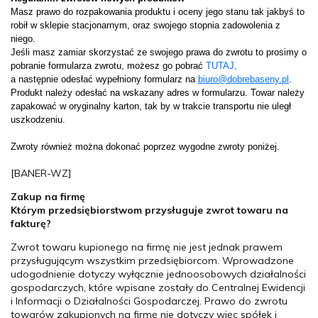
Masz prawo do rozpakowania produktu i oceny jego stanu tak jakbyś to
robił w sklepie stacjonarnym, oraz swojego stopnia zadowolenia z
niego.
Jeśli masz zamiar skorzystać ze swojego prawa do zwrotu to prosimy o
pobranie formularza zwrotu, możesz go pobrać
TUTAJ,
a następnie odesłać wypełniony formularz na
biuro@dobrebaseny.pl
.
Produkt należy odesłać na wskazany adres w formularzu. Towar należy
zapakować w oryginalny karton, tak by w trakcie transportu nie uległ
uszkodzeniu.
Zwroty również można dokonać poprzez wygodne zwroty poniżej.
[BANER-WZ]
Zakup na firmę
Którym przedsiębiorstwom przysługuje zwrot towaru na
fakturę?
Zwrot towaru kupionego na firmę nie jest jednak prawem
przysługującym wszystkim przedsiębiorcom. Wprowadzone
udogodnienie dotyczy wyłącznie jednoosobowych działalności
gospodarczych, które wpisane zostały do Centralnej Ewidencji
i Informacji o Działalności Gospodarczej. Prawo do zwrotu
towarów zakupionych na firmę nie dotyczy więc spółek i