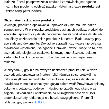
kurierze. Jeżeli po sprawdzeniu produkt i zamówienie jest zgodne
można bez problemu odebrać paczkę. Natomiast jeżeli
produkt jest
uszkodzony patrz poniżej.
Otrzymałeś
uszkodzony produkt?
Wyciągnij produkt z opakowania i sprawdź czy nie ma uszkodzeń
zewnętrznych. W przypadku produktów zasilanych podłącz produkt do
kontaktu i sprawdź czy działa poprawnie. Jeżeli produkt nie działa lub
nosi ślady uszkodzenia spisz protokół z kurierem.
Bądż uważny przy
sporządzaniu dokumentu. Dokladnie sprawdź, czy wszystkie pola sa
prawidłowo wypełnione i są zgodne z prawdą.
Zwróć uwagę na to, czy
uszkodzeniu uległo też opakowanie zewnętrzne. Zaznacz pola że
karton uległ uszkodzeniu jest to bardzo ważne przy rozpatrzeniu
reklamcji.
W przypadku, gdy nie zauważysz uszkodzeń produktu ale widzisz
uszkodzenia opakowania (karton, folia) również spisz protokół - w
trakcie użytkowania produktu może okazać się, że nie działa on
prawidłowo mimo nieiwdocznych gołym okiem wad!
Prawidłowo spisany
dokument potwierdź podpisem. Następnie prześlij jego skan, oraz
zdjęcia uszkodzenia i opakowania na biuro@dobrebaseny.pl.
Bez
protokołu szkody reklamacja nie bedzie uwzględniona.
Protokół
reklamacyjny pobierz
TUTAJ