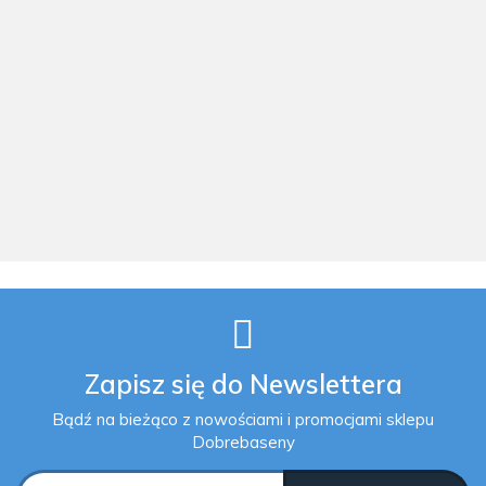
Wanna z
Wanna z
Dmuchane SPA
hydromasażem
hydromasażem
z
jacuzzi spa
jacuzzi spa
hydromasażem
ogrodowe
ogrodowe
201 x 71 cm 4
216x216x90
216x216x90
os. INTEX
50692.00
43141.00
4481.00
cm baia white
cm baia
28458
+ Audio 2.0
sterling 890l
Astralpool
62 dysze
Astralpool
Astralpool
Zapisz się do Newslettera
Bądź na bieżąco z nowościami i promocjami sklepu
Dobrebaseny