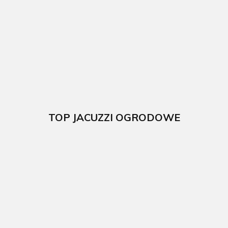
stalowy Fidji
stalowy Sicilia
ogrodowy
300x120cm
350x120cm
kompozytowy
GRE
GRE
524 x 386 x 124
5892.00
5869.00
cm GRE
57719.00
TOP JACUZZI OGRODOWE