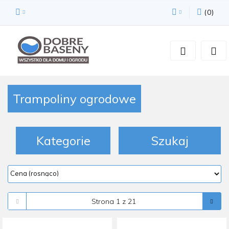
(
0
)
Zaloguj się
Zarejestruj się
Dodaj zgłoszenie
Zgody cookies
Trampoliny ogrodowe
Kategorie
Szukaj