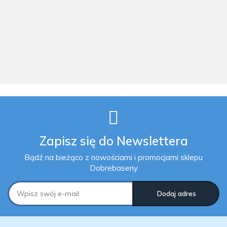
jacuzzi spa
jacuzzi spa
hydromasażem
ogrodowe
ogrodowe
201 x 71 cm 4
216x216x90
216x216x90
os. INTEX
50692.00
43141.00
4481.00
cm baia white
cm baia
28458
+ Audio 2.0
sterling 890l
Astralpool
62 dysze
Astralpool
Astralpool
Zapisz się do Newslettera
Bądź na bieżąco z nowościami i promocjami sklepu
Dobrebaseny