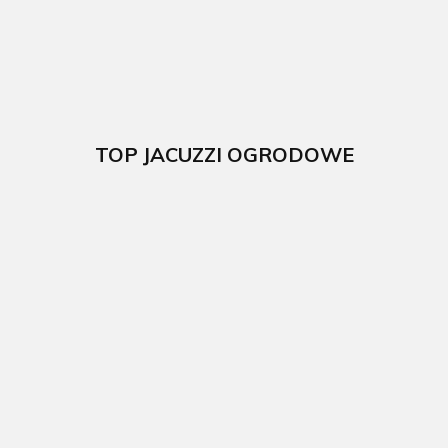
cm GRE
57719.00
TOP JACUZZI OGRODOWE
Wanna z
Wanna z
Dmuchane SPA
hydromasażem
hydromasażem
z