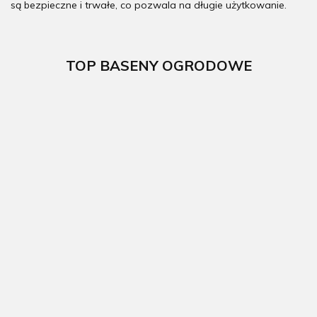
są bezpieczne i trwałe, co pozwala na długie użytkowanie.
TOP BASENY OGRODOWE
Basen
Basen
ogrodowy
ogrodowy
Basen
stalowy Fidji
stalowy Sicilia
ogrodowy
300x120cm
350x120cm
kompozytowy
GRE
GRE
524 x 386 x 124
5892.00
5869.00