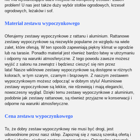
problem! U nas jest także duży wybór stołów ogrodowych, krzeseł
ogrodowych, leżaków i sof.
Materiał zestawu wypoczynkowego
Oferujemy zestawy wypoczynkowe z rattanu i aluminium.
Rattanowe
zestawy wypoczynkowe
są niezwykle popularne ze względu na wiele
zalet, które oferują. W ten sposób zapewniają piękny klimat w ogrodzie
lub na tarasie. Ponadto materiał jest również bardzo łatwy w utrzymaniu
i odporny na warunki atmosferyczne. Z tego powodu zawsze możesz
wyjść z salonu na zewnątrz i będziesz cieszyć się nim przez
lata! Nasze wiklinowe zestawy wypoczynkowe są dostępne w różnych
kolorach, w tym szarym, czarnym i brązowym. Z naszym zestawem
wypoczynkowym możesz odpocząć w dobrym stylu! Aluminiowe
zestawy wypoczynkowe są lekkie, nie rdzewieją i mają elegancki,
nowoczesny wygląd. Dzięki temu zestawy wypoczynkowe z aluminium,
podobnie jak zestawy rattanowe, są również przyjazne w konserwacji i
odporne na warunki atmosferyczne.
Cena zestawu wypoczynkowego
To, że dobry zestaw wypoczynkowy nie musi być drogi, jest
udowodnione przez nasz sklep. Zapoznaj się z naszą szeroką ofertą i