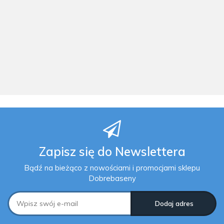
hydromasażem
hydromasażem
z
jacuzzi spa
jacuzzi spa
hydromasażem
ogrodowe
ogrodowe
201 x 71 cm 4
216x216x90
216x216x90
os. INTEX
50692.00
43141.00
4481.00
cm baia white
cm baia
28458
+ Audio 2.0
sterling 890l
Astralpool
62 dysze
Astralpool
Astralpool
Zapisz się do Newslettera
Bądź na bieżąco z nowościami i promocjami sklepu
Dobrebaseny