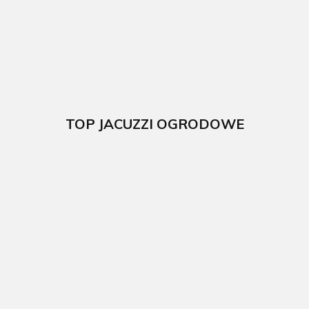
GRE
GRE
524 x 386 x 124
5892.00
5869.00
cm GRE
57719.00
TOP JACUZZI OGRODOWE
Wanna z
Wanna z
Dmuchane SPA