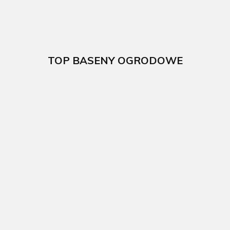
TOP BASENY OGRODOWE
Basen
Basen
ogrodowy
ogrodowy
Basen
stalowy Fidji
stalowy Sicilia
ogrodowy
300x120cm
350x120cm
kompozytowy