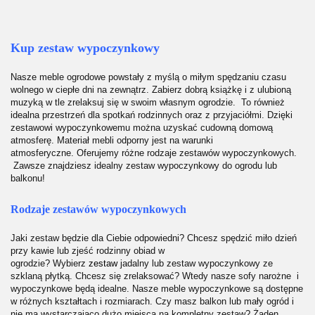
Kup zestaw wypoczynkowy
Nasze meble ogrodowe powstały z myślą o miłym spędzaniu czasu
wolnego w ciepłe dni na zewnątrz. Zabierz dobrą książkę i z ulubioną
muzyką w tle zrelaksuj się w swoim własnym ogrodzie. To również
idealna przestrzeń dla spotkań rodzinnych oraz z przyjaciółmi. Dzięki
zestawowi wypoczynkowemu można uzyskać cudowną domową
atmosferę. Materiał mebli odporny jest na warunki
atmosferyczne. Oferujemy różne rodzaje zestawów wypoczynkowych.
Zawsze znajdziesz idealny zestaw wypoczynkowy do ogrodu lub
balkonu!
Rodzaje zestawów wypoczynkowych
Jaki zestaw będzie dla Ciebie odpowiedni? Chcesz spędzić miło dzień
przy kawie lub zjeść rodzinny obiad w
ogrodzie? Wybierz
zestaw
jadalny lub zestaw wypoczynkowy ze
szklaną płytką. Chcesz się zrelaksować? Wtedy nasze
sofy narożne
i
wypoczynkowe będą idealne. Nasze meble wypoczynkowe są dostępne
w różnych kształtach i rozmiarach. Czy masz balkon lub mały ogród i
nie ma wystarczająco dużo miejsca na kompletny zestaw? Żaden