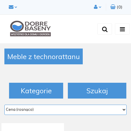
(
0
)
Zaloguj się
Zarejestruj się
Dodaj zgłoszenie
Zgody cookies
Meble z technorattanu
Kategorie
Szukaj