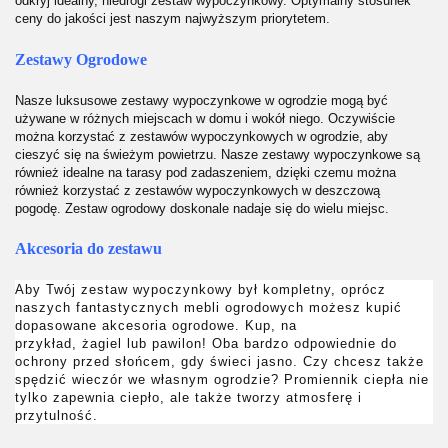
odkryj idealny, niedrogi zestaw wypoczynkowy. Optymalny stosunek
ceny do jakości jest naszym najwyższym priorytetem.
Zestawy Ogrodowe
Nasze luksusowe zestawy wypoczynkowe w ogrodzie mogą być
używane w różnych miejscach w domu i wokół niego. Oczywiście
można korzystać z zestawów wypoczynkowych w ogrodzie, aby
cieszyć się na świeżym powietrzu. Nasze zestawy wypoczynkowe są
również idealne na tarasy pod zadaszeniem, dzięki czemu można
również korzystać z zestawów wypoczynkowych w deszczową
pogodę. Zestaw ogrodowy doskonale nadaje się do wielu miejsc.
Akcesoria do zestawu
Aby Twój zestaw wypoczynkowy był kompletny, oprócz
naszych fantastycznych mebli ogrodowych możesz kupić
dopasowane akcesoria ogrodowe. Kup, na
przykład,
żagiel
lub
pawilon
! Oba bardzo odpowiednie do
ochrony przed słońcem, gdy świeci jasno. Czy chcesz także
spędzić wieczór we własnym ogrodzie? Promiennik ciepła nie
tylko zapewnia ciepło, ale także tworzy atmosferę i
przytulność.