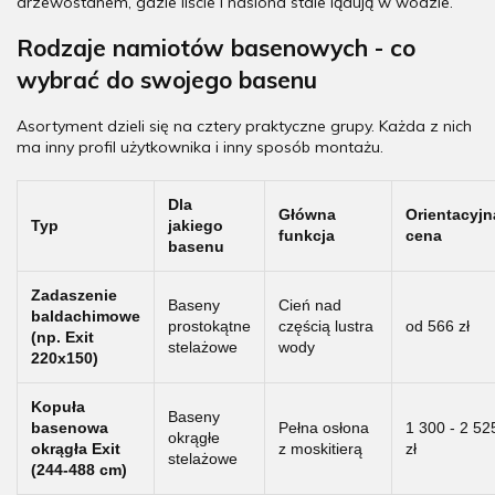
drzewostanem, gdzie liście i nasiona stale lądują w wodzie.
Rodzaje namiotów basenowych - co
wybrać do swojego basenu
Asortyment dzieli się na cztery praktyczne grupy. Każda z nich
ma inny profil użytkownika i inny sposób montażu.
Dla
Główna
Orientacyjn
Typ
jakiego
funkcja
cena
basenu
Zadaszenie
Baseny
Cień nad
baldachimowe
prostokątne
częścią lustra
od 566 zł
(np. Exit
stelażowe
wody
220x150)
Kopuła
Baseny
basenowa
Pełna osłona
1 300 - 2 52
okrągłe
okrągła Exit
z moskitierą
zł
stelażowe
(244-488 cm)