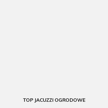
Basen
Basen
ogrodowy
ogrodowy
Basen
stalowy Fidji
stalowy Sicilia
ogrodowy
300x120cm
350x120cm
kompozytowy
GRE
GRE
524 x 386 x 124
5892.00
5869.00
cm GRE
57719.00
TOP JACUZZI OGRODOWE