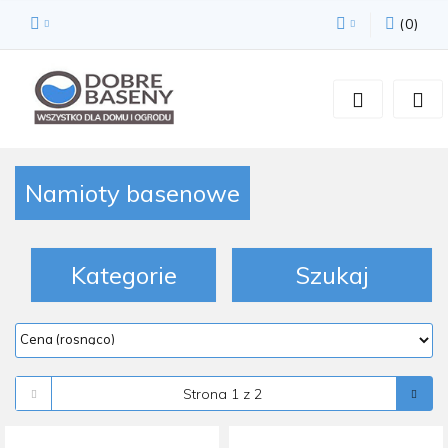
(
0
)
Zaloguj się
Zarejestruj się
Dodaj zgłoszenie
Zgody cookies
Namioty basenowe
Kategorie
Szukaj