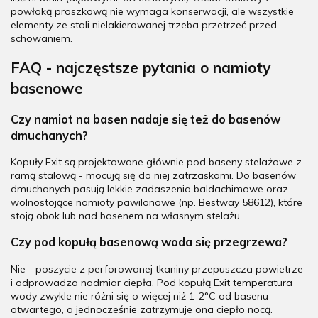
powłoką proszkową nie wymaga konserwacji, ale wszystkie
elementy ze stali nielakierowanej trzeba przetrzeć przed
schowaniem.
FAQ - najczęstsze pytania o namioty
basenowe
Czy namiot na basen nadaje się też do basenów
dmuchanych?
Kopuły Exit są projektowane głównie pod baseny stelażowe z
ramą stalową - mocują się do niej zatrzaskami. Do basenów
dmuchanych pasują lekkie zadaszenia baldachimowe oraz
wolnostojące namioty pawilonowe (np. Bestway 58612), które
stoją obok lub nad basenem na własnym stelażu.
Czy pod kopułą basenową woda się przegrzewa?
Nie - poszycie z perforowanej tkaniny przepuszcza powietrze
i odprowadza nadmiar ciepła. Pod kopułą Exit temperatura
wody zwykle nie różni się o więcej niż 1-2°C od basenu
otwartego, a jednocześnie zatrzymuje ona ciepło nocą.