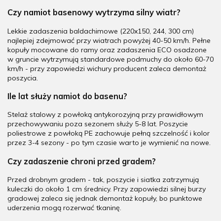
Czy namiot basenowy wytrzyma silny wiatr?
Lekkie zadaszenia baldachimowe (220x150, 244, 300 cm)
najlepiej zdejmować przy wiatrach powyżej 40-50 km/h. Pełne
kopuły mocowane do ramy oraz zadaszenia ECO osadzone
w gruncie wytrzymują standardowe podmuchy do około 60-70
km/h - przy zapowiedzi wichury producent zaleca demontaż
poszycia.
Ile lat służy namiot do basenu?
Stelaż stalowy z powłoką antykorozyjną przy prawidłowym
przechowywaniu poza sezonem służy 5-8 lat. Poszycie
poliestrowe z powłoką PE zachowuje pełną szczelność i kolor
przez 3-4 sezony - po tym czasie warto je wymienić na nowe.
Czy zadaszenie chroni przed gradem?
Przed drobnym gradem - tak, poszycie i siatka zatrzymują
kuleczki do około 1 cm średnicy. Przy zapowiedzi silnej burzy
gradowej zaleca się jednak demontaż kopuły, bo punktowe
uderzenia mogą rozerwać tkaninę.