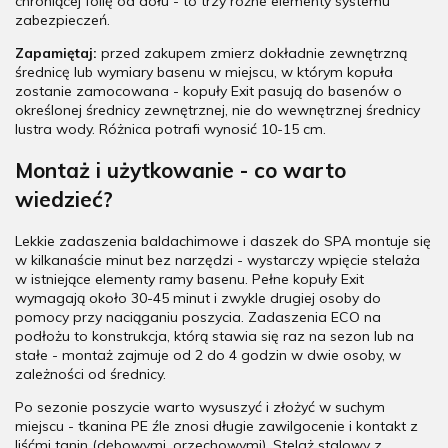
chroniącej folię od dołu - to trzy różne elementy systemu
zabezpieczeń.
Zapamiętaj:
przed zakupem zmierz dokładnie zewnętrzną
średnicę lub wymiary basenu w miejscu, w którym kopuła
zostanie zamocowana - kopuły Exit pasują do basenów o
określonej średnicy zewnętrznej, nie do wewnętrznej średnicy
lustra wody. Różnica potrafi wynosić 10-15 cm.
Montaż i użytkowanie - co warto
wiedzieć?
Lekkie zadaszenia baldachimowe i daszek do SPA montuje się
w kilkanaście minut bez narzędzi - wystarczy wpięcie stelaża
w istniejące elementy ramy basenu. Pełne kopuły Exit
wymagają około 30-45 minut i zwykle drugiej osoby do
pomocy przy naciąganiu poszycia. Zadaszenia ECO na
podłożu to konstrukcja, którą stawia się raz na sezon lub na
stałe - montaż zajmuje od 2 do 4 godzin w dwie osoby, w
zależności od średnicy.
Po sezonie poszycie warto wysuszyć i złożyć w suchym
miejscu - tkanina PE źle znosi długie zawilgocenie i kontakt z
liśćmi tanin (dębowymi, orzechowymi). Stelaż stalowy z