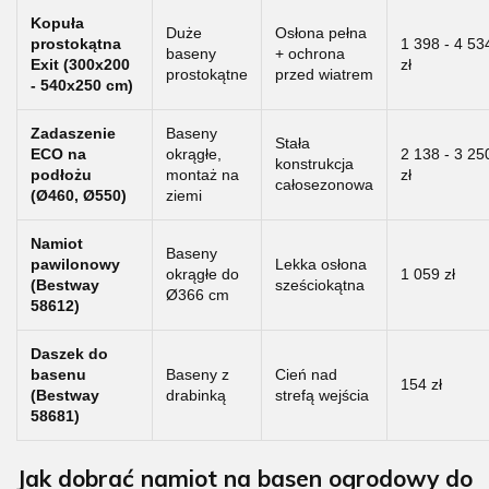
Kopuła
Duże
Osłona pełna
prostokątna
1 398 - 4 53
baseny
+ ochrona
Exit (300x200
zł
prostokątne
przed wiatrem
- 540x250 cm)
Zadaszenie
Baseny
Stała
ECO na
okrągłe,
2 138 - 3 25
konstrukcja
podłożu
montaż na
zł
całosezonowa
(Ø460, Ø550)
ziemi
Namiot
Baseny
pawilonowy
Lekka osłona
okrągłe do
1 059 zł
(Bestway
sześciokątna
Ø366 cm
58612)
Daszek do
basenu
Baseny z
Cień nad
154 zł
(Bestway
drabinką
strefą wejścia
58681)
Jak dobrać namiot na basen ogrodowy do