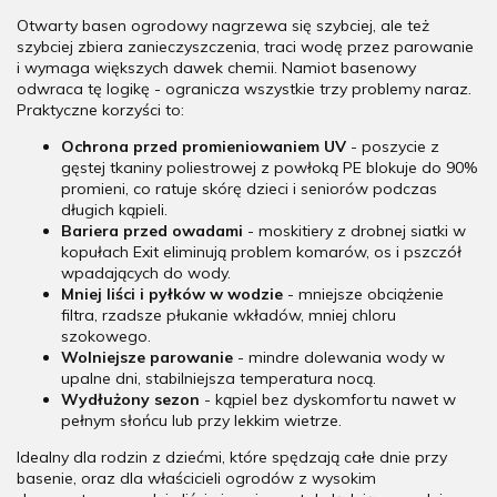
Otwarty basen ogrodowy nagrzewa się szybciej, ale też
szybciej zbiera zanieczyszczenia, traci wodę przez parowanie
i wymaga większych dawek chemii. Namiot basenowy
odwraca tę logikę - ogranicza wszystkie trzy problemy naraz.
Praktyczne korzyści to:
Ochrona przed promieniowaniem UV
- poszycie z
gęstej tkaniny poliestrowej z powłoką PE blokuje do 90%
promieni, co ratuje skórę dzieci i seniorów podczas
długich kąpieli.
Bariera przed owadami
- moskitiery z drobnej siatki w
kopułach Exit eliminują problem komarów, os i pszczół
wpadających do wody.
Mniej liści i pyłków w wodzie
- mniejsze obciążenie
filtra, rzadsze płukanie wkładów, mniej chloru
szokowego.
Wolniejsze parowanie
- mindre dolewania wody w
upalne dni, stabilniejsza temperatura nocą.
Wydłużony sezon
- kąpiel bez dyskomfortu nawet w
pełnym słońcu lub przy lekkim wietrze.
Idealny dla rodzin z dziećmi, które spędzają całe dnie przy
basenie, oraz dla właścicieli ogrodów z wysokim