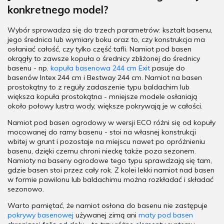
konkretnego model?
Wybór sprowadza się do trzech parametrów: kształt basenu,
jego średnica lub wymiary boku oraz to, czy konstrukcja ma
osłaniać całość, czy tylko część tafli. Namiot pod basen
okrągły to zawsze kopuła o średnicy zbliżonej do średnicy
basenu - np.
kopuła basenowa 244 cm Exit
pasuje do
basenów Intex 244 cm i Bestway 244 cm. Namiot na basen
prostokątny to z reguły zadaszenie typu baldachim lub
większa kopuła prostokątna - mniejsze modele osłaniają
około połowy lustra wody, większe pokrywają je w całości.
Namiot pod basen ogrodowy w wersji ECO różni się od kopuły
mocowanej do ramy basenu - stoi na własnej konstrukcji
wbitej w grunt i pozostaje na miejscu nawet po opróżnieniu
basenu, dzięki czemu chroni nieckę także poza sezonem.
Namioty na baseny ogrodowe tego typu sprawdzają się tam,
gdzie basen stoi przez cały rok. Z kolei lekki namiot nad basen
w formie pawilonu lub baldachimu można rozkładać i składać
sezonowo.
Warto pamiętać, że namiot osłona do basenu nie zastępuje
pokrywy basenowej
używanej zimą ani
maty pod basen