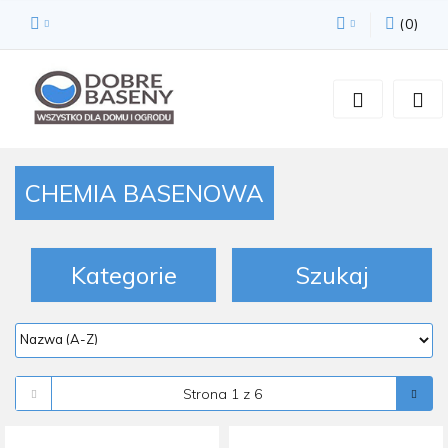
(
0
)
Zaloguj się
Zarejestruj się
Dodaj zgłoszenie
Zgody cookies
CHEMIA BASENOWA
Kategorie
Szukaj