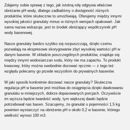
Zdajemy sobie sprawę z tego, jak istotną rolę odgrywa właściwe
obniżanie pH wody, dlatego zadbaliśmy o dostępność różnych
produktów, które skutecznie to umożliwiają. Oferujemy między innymi
wysokiej jakości granulaty minus w różnych wersjach opakowań. Jak
sama nazwa wskazuje, jest to środek obniżający współczynnik pH
wody basenowej.
Nasze granulaty bardzo szybko się rozpuszczają, dzięki czemu
pozwalają na ekspresowe skorygowanie zbyt wysokiej wartości pH w
danym basenie. W składzie poszczególnych produktów, znajduje się
między innymi wodosiarczan sodu, który nie ma zapachu. To produkt
kwasowy, który można swobodnie dozować ręcznie — z tego też
względu polecamy go przede wszystkim do prywatnych basenów.
W jaki sposób konkretnie dozować nasze granulaty? Skuteczna
regulacja pH w basenie jest możliwa do osiągnięcia dzięki dawkowaniu
granulatu w mniejszych, dobrze dopasowanych porcjach. Oczywiście
im wyższa będzie twardość wody, tym większej dawki będzie
potrzebował nas basen. Szacujemy, że granulat o pojemności 1,5 kg
powinien wystarczyć na obniżenie pH o około 0,2 w basenie, którego
wielkość wynosi 100 m3.