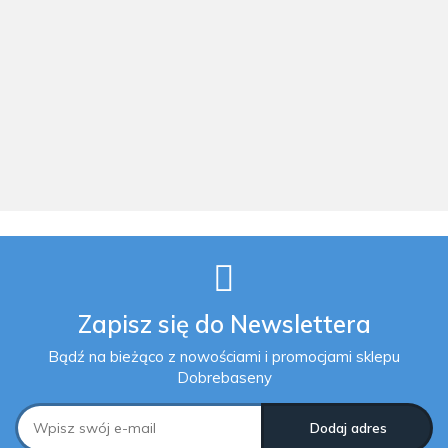
Wanna z
Wanna z
Dmuchane SPA
hydromasażem
hydromasażem
z
jacuzzi spa
jacuzzi spa
hydromasażem
ogrodowe
ogrodowe
201 x 71 cm 4
216x216x90
216x216x90
os. INTEX
50692.00
43141.00
4481.00
cm baia white
cm baia
28458
+ Audio 2.0
sterling 890l
Astralpool
62 dysze
Astralpool
Astralpool
Zapisz się do Newslettera
Bądź na bieżąco z nowościami i promocjami sklepu
Dobrebaseny