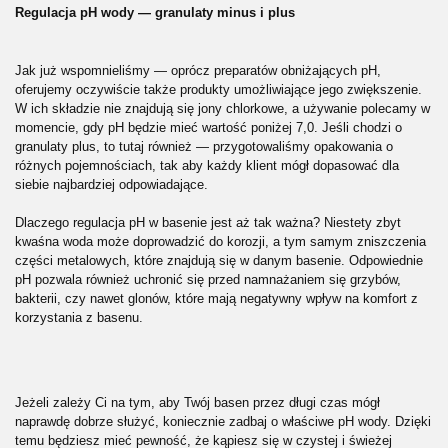
Regulacja pH wody — granulaty minus i plus
Jak już wspomnieliśmy — oprócz preparatów obniżających pH,
oferujemy oczywiście także produkty umożliwiające jego zwiększenie.
W ich składzie nie znajdują się jony chlorkowe, a używanie polecamy w
momencie, gdy pH będzie mieć wartość poniżej 7,0. Jeśli chodzi o
granulaty plus, to tutaj również — przygotowaliśmy opakowania o
różnych pojemnościach, tak aby każdy klient mógł dopasować dla
siebie najbardziej odpowiadające.
Dlaczego regulacja pH w basenie jest aż tak ważna? Niestety zbyt
kwaśna woda może doprowadzić do korozji, a tym samym zniszczenia
części metalowych, które znajdują się w danym basenie. Odpowiednie
pH pozwala również uchronić się przed namnażaniem się grzybów,
bakterii, czy nawet glonów, które mają negatywny wpływ na komfort z
korzystania z basenu.
Jeżeli zależy Ci na tym, aby Twój basen przez długi czas mógł
naprawdę dobrze służyć, koniecznie zadbaj o właściwe pH wody. Dzięki
temu będziesz mieć pewność, że kąpiesz się w czystej i świeżej