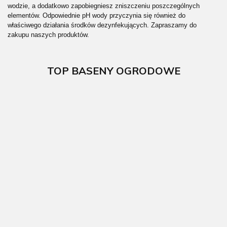
wodzie, a dodatkowo zapobiegniesz zniszczeniu poszczególnych
elementów. Odpowiednie pH wody przyczynia się również do
właściwego działania środków dezynfekujących. Zapraszamy do
zakupu naszych produktów.
TOP BASENY OGRODOWE
Basen
Basen
ogrodowy
ogrodowy
Basen
stalowy Fidji
stalowy Sicilia
ogrodowy