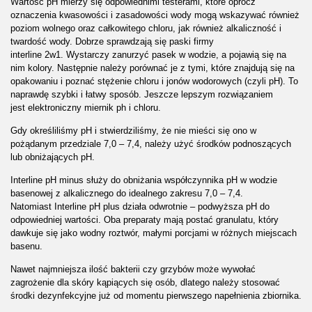
Wartość pH mierzy się odpowiednimi testerami, które oprócz
oznaczenia kwasowości i zasadowości wody mogą wskazywać również
poziom wolnego oraz całkowitego chloru, jak również alkaliczność i
twardość wody. Dobrze sprawdzają się
paski firmy
interline
2w1
.
Wystarczy zanurzyć pasek w wodzie, a pojawią się na
nim kolory. Następnie należy porównać je z tymi, które znajdują się na
opakowaniu i poznać stężenie chloru i jonów wodorowych (czyli pH). To
naprawdę szybki i łatwy sposób. Jeszcze lepszym rozwiązaniem
jest
elektroniczny miernik ph i chloru
.
Gdy określiliśmy pH i stwierdziliśmy, że nie mieści się ono w
pożądanym przedziale 7,0 – 7,4, należy użyć środków podnoszących
lub obniżających pH.
Interline pH minus
służy do obniżania współczynnika pH w wodzie
basenowej z alkalicznego do idealnego zakresu 7,0 – 7,4.
Natomiast
Interline pH plus
działa odwrotnie – podwyższa pH do
odpowiedniej wartości. Oba preparaty mają postać granulatu, który
dawkuje się jako wodny roztwór, małymi porcjami w różnych miejscach
basenu.
Nawet najmniejsza ilość bakterii czy grzybów może wywołać
zagrożenie dla skóry kąpiących się osób, dlatego należy stosować
środki dezynfekcyjne już od momentu pierwszego napełnienia zbiornika.