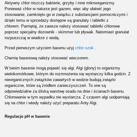
Aktywny chlor niszczy bakterie, grzyby i inne mikroorganizmy.
Ponieważ chlor w naturze jest gazem, więc aby ułatwić jego
stosowanie, zamknięto go w związku z substancjami pomocniczymi i
dzięki temu w sprzedaży dostępne są granulaty i
tabletki z
chlorem
.
Pamiętaj, że zawsze należy stosować tabletki chlorowe
poprzez specjalny dozownik -
skimmer
lub
pływak
. Natomiast granulat
rozpuszczaj w wiadrze z wodą.
Przed pierwszym użyciem basenu użyj
chlor szok
.
Chemię basenową należy stosować wieczorem.
W twoim basenie mogą pojawić się algi. Algi (glony) to organizmy
wielokomórkowe, którym do rozmnożenia się wystarczy kilka godzin. Z
nieorganicznych związków zawartych w wodzie budują związki
organiczne, które są źródłem zanieczyszczeń. To one są
odpowiedzialne za śliską warstwę osadu na dnie i ścianach basenu.
Chlorowanie w tym wypadku nie wystarcza. Z czasem algi uodparniają
się na chlor i wtedy należy użyć preparatu
Anty Algi
.
Regulacje pH w basenie