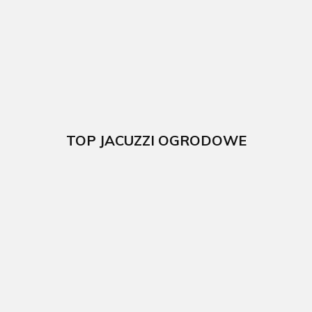
300x120cm
350x120cm
kompozytowy
GRE
GRE
524 x 386 x 124
5892.00
5869.00
cm GRE
57719.00
TOP JACUZZI OGRODOWE